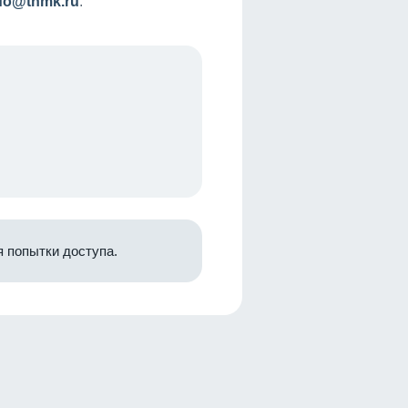
nfo@tnmk.ru
.
 попытки доступа.