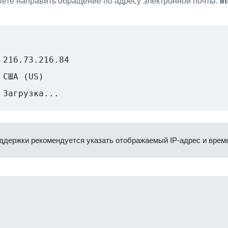
ете направить обращение по адресу электронной почты:
i
216.73.216.84
США (US)
Загрузка...
ддержки рекомендуется указать отображаемый IP-адрес и время