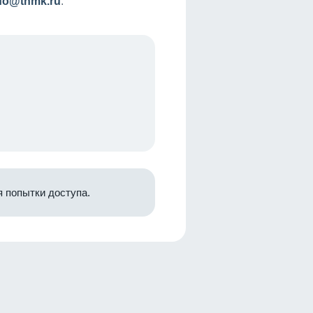
nfo@tnmk.ru
.
 попытки доступа.