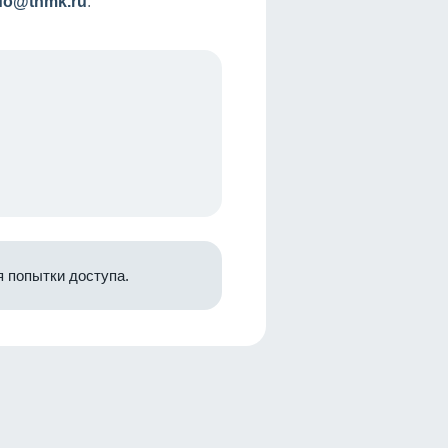
nfo@tnmk.ru
.
 попытки доступа.