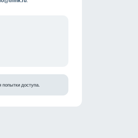
nfo@tnmk.ru
.
 попытки доступа.