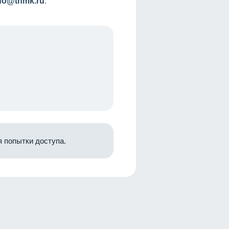
nfo@tnmk.ru
.
 попытки доступа.