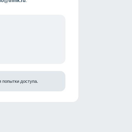
nfo@tnmk.ru
.
 попытки доступа.