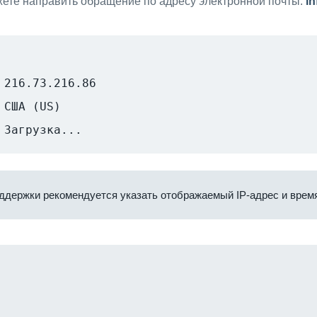
ете направить обращение по адресу электронной почты:
i
216.73.216.86
США (US)
Загрузка...
ддержки рекомендуется указать отображаемый IP-адрес и время