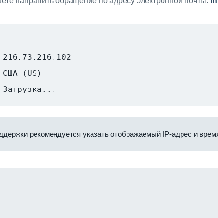
ете направить обращение по адресу электронной почты:
i
216.73.216.102
США (US)
Загрузка...
ддержки рекомендуется указать отображаемый IP-адрес и время