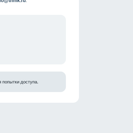
nfo@tnmk.ru
.
 попытки доступа.