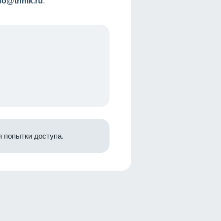
nfo@tnmk.ru
.
 попытки доступа.